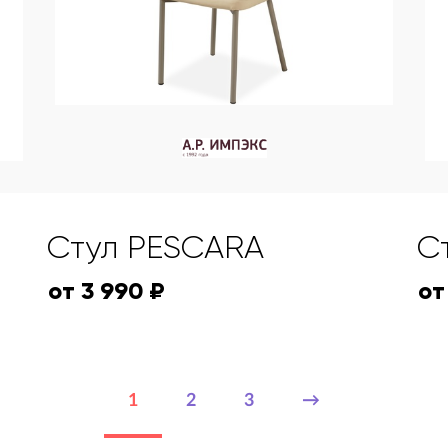
Стул PESCARA
С
от 3 990 ₽
от
1
2
3
→