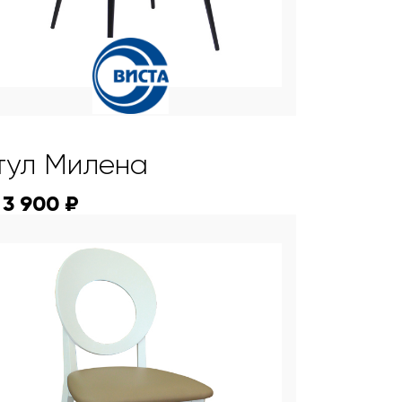
тул Милена
 3 900 ₽